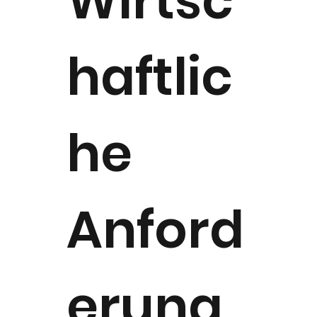
Wirtsc
haftlic
he
Anford
erung