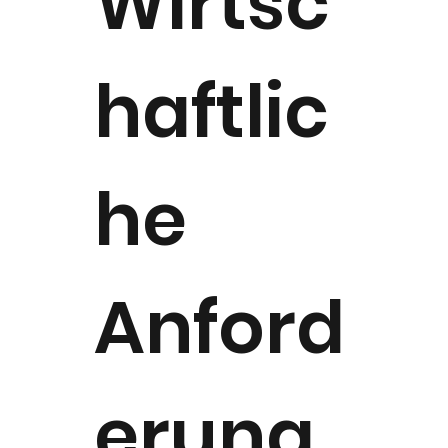
Wirtsc
haftlic
he
Anford
erung